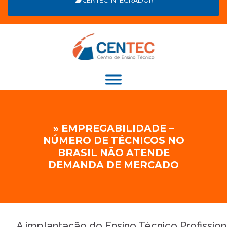
CENTEC INTEGRADOR
» EMPREGABILIDADE –
NÚMERO DE TÉCNICOS NO
BRASIL NÃO ATENDE
DEMANDA DE MERCADO
A implantação do Ensino Técnico Profission