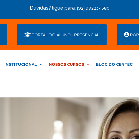
Duvidas? ligue para:
(92) 99223-1580
PORTAL DO ALUNO - PRESENCIAL
POR
INSTITUCIONAL
NOSSOS CURSOS
BLOG DO CENTEC