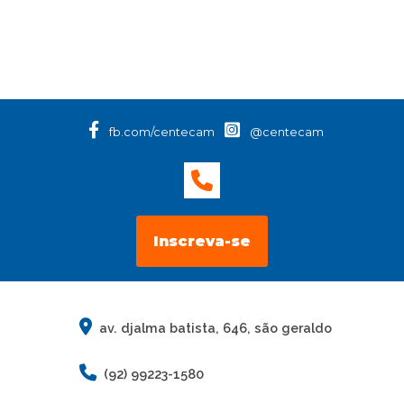
fb.com/centecam
@centecam
Inscreva-se
av. djalma batista, 646, são geraldo
(92) 99223-1580