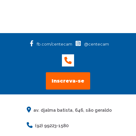
fb.com/centecam
@centecam
Inscreva-se
av. djalma batista, 646, são geraldo
(92) 99223-1580