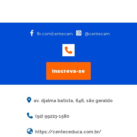
fb.com/centecam
@centecam
Inscreva-se
av. djalma batista, 646, são geraldo
(92) 99223-1580
https://centeceduca.com.br/